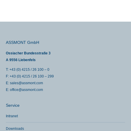
ASSMONT GmbH
Ossiacher Bundesstraße 3
A 9556 Liebenfels
T: +43 (0) 4215 / 26 100 – 0
F: +43 (0) 4215 / 26 100 – 299
E:
sales@assmont.com
E:
office@assmont.com
Service
Intranet
Downloads